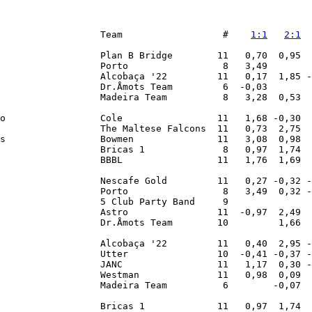
                  Team                  #    
1:1
2:1