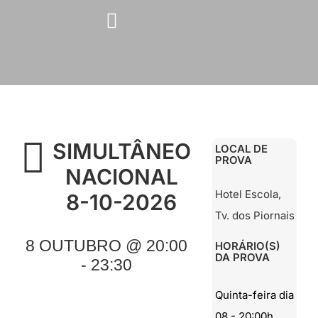
Skip
to
content
SIMULTÂNEO
LOCAL DE
PROVA
NACIONAL
Hotel Escola,
8-10-2026
Tv. dos Piornais
8 OUTUBRO @ 20:00
HORÁRIO(S)
DA PROVA
- 23:30
Quinta-feira dia
08 - 20:00h