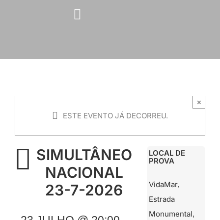
Skip
to
content
×
ESTE EVENTO JÁ DECORREU.
SIMULTÂNEO
LOCAL DE
PROVA
NACIONAL
VidaMar,
23-7-2026
Estrada
Monumental,