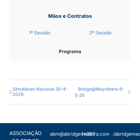
Mãos e Contratos
1ª Sessão
2ª Sessão
Programa
Simultâneo Nacional 30-4-
Bridge@Moynihans 6-
2026
5-26
ASSOCIAÇÃO
abm@abridgemadeira.com
(+351)
/abridgemad