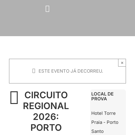
Skip
to
content
×
ESTE EVENTO JÁ DECORREU.
CIRCUITO
LOCAL DE
PROVA
REGIONAL
Hotel Torre
2026:
Praia - Porto
PORTO
Santo