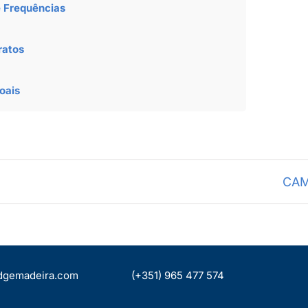
e Frequências
ratos
oais
CAM
dgemadeira.com
(+351) 965 477 574