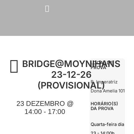
Skip
to
content
BRIDGE@MOYNIHANS
LOCAL DE
PROVA
23-12-26
R. Imperatriz
(PROVISIONAL)
Dona Amelia 101
23 DEZEMBRO @
HORÁRIO(S)
DA PROVA
14:00 - 17:00
Quarta-feira dia
23 - 14:00h