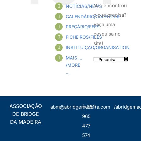
Não encontrou
NOTÍCIAS/NEWS
o que precisa?
CALENDÁRIO/CALENDAR
Faça uma
PREÇÁRIO/FEES
pesquisa no
FICHEIROS/FILES
site!
INSTITUIÇÃO/ORGANISATION
MAIS …
Pesquisar
/MORE
…
ASSOCIAÇÃO
abm@abridgemadeira.com
(+351)
/abridgemad
DE BRIDGE
965
DA MADEIRA
477
574