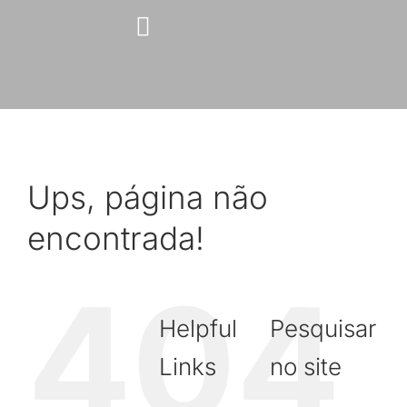
Skip
to
content
Ups, página não
encontrada!
404
Helpful
Pesquisar
Links
no site