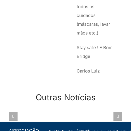
todos os
cuidados
(máscaras, lavar
mãos etc.)
Stay safe ! E Bom
Bridge.
Carlos Luiz
CIRCUITO
Outras Notícias
REGIONAL
CAMPEONATO
2023 –
REGIONAL
ASSEMBLEIA
ETAPA 1 –
PARES POR
GERAL
QUINTA
IMPS 2022 –
19.OUT.2022
DO
05.NOV
ASSOCIAÇÃO