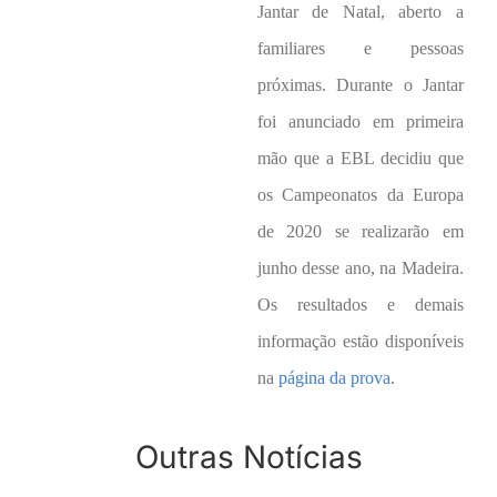
Jantar de Natal, aberto a
familiares e pessoas
próximas. Durante o Jantar
foi anunciado em primeira
mão que a EBL decidiu que
os Campeonatos da Europa
de 2020 se realizarão em
junho desse ano, na Madeira.
Os resultados e demais
informação estão disponíveis
na
página da prova
.
CIRCUITO
Outras Notícias
REGIONAL
CAMPEONATO
2023 –
REGIONAL
ASSEMBLEIA