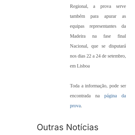
Regional, a prova serve
também para apurar as
equipas representantes da
Madeira na fase final
Nacional, que se disputará
nos dias 22 a 24 de setembro,
em Lisboa
Toda a informação, pode ser
encontrada na
página da
prova
.
CIRCUITO
Outras Notícias
REGIONAL
CAMPEONATO
2023 –
REGIONAL
ASSEMBLEIA