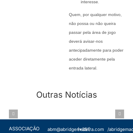
interesse.
Quem, por qualquer motivo,
não possa ou não queira
passar pela área de jogo
deverá avisar-nos
antecipadamente para poder
aceder diretamente pela
entrada lateral.
CIRCUITO
Outras Notícias
REGIONAL
CAMPEONATO
2023 –
REGIONAL
ASSEMBLEIA
ETAPA 1 –
PARES POR
GERAL
QUINTA
IMPS 2022 –
19.OUT.2022
DO
05.NOV
ASSOCIAÇÃO
abm@abridgemadeira.com
(+351)
/abridgemad
FURÃO