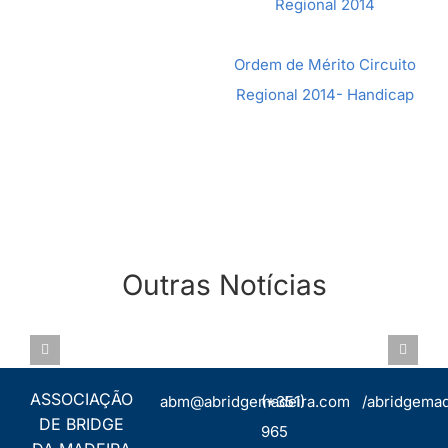
Regional 2014
Ordem de Mérito Circuito
Regional 2014- Handicap
CIRCUITO
Outras Notícias
REGIONAL
CAMPEONATO
2023 –
REGIONAL
ASSEMBLEIA
ETAPA 1 –
PARES POR
GERAL
QUINTA
IMPS 2022 –
19.OUT.2022
DO
05.NOV
ASSOCIAÇÃO
abm@abridgemadeira.com
(+351)
/abridgemad
FURÃO
DE BRIDGE
965