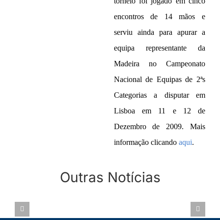
torneio foi jogado em cinco
encontros de 14 mãos e
serviu ainda para apurar a
equipa representante da
Madeira no Campeonato
Nacional de Equipas de 2ªs
Categorias a disputar em
Lisboa em 11 e 12 de
Dezembro de 2009. Mais
informação clicando
aqui
.
CIRCUITO
Outras Notícias
REGIONAL
CAMPEONATO
2023 –
REGIONAL
ASSEMBLEIA
ETAPA 1 –
PARES POR
GERAL
QUINTA
IMPS 2022 –
19.OUT.2022