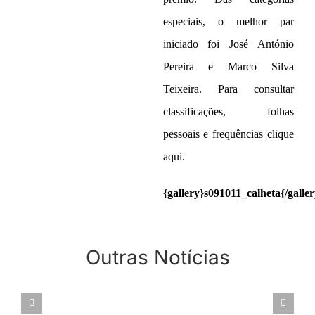
especiais, o melhor par
iniciado foi José António
Pereira e Marco Silva
Teixeira. Para consultar
classificações, folhas
pessoais e frequências clique
aqui
.
{gallery}s091011_calheta{/galler
CIRCUITO
Outras Notícias
REGIONAL
CAMPEONATO
2023 –
REGIONAL
ASSEMBLEIA
ETAPA 1 –
PARES POR
GERAL
QUINTA
IMPS 2022 –
19.OUT.2022