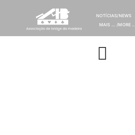
Skip
to
NOTÍCIAS/NEWS
content
MAIS … /MORE 