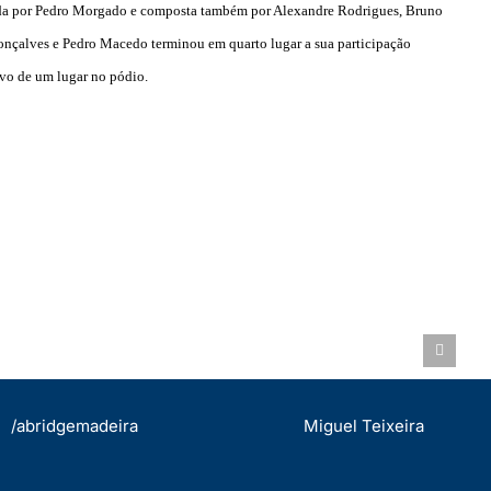
ada por Pedro Morgado e composta também por Alexandre Rodrigues, Bruno
onçalves e Pedro Macedo terminou em quarto lugar a sua participação
ivo de um lugar no pódio.
ASSEMBLEIA GERAL 19.OUT.2022
/abridgemadeira
Miguel Teixeira