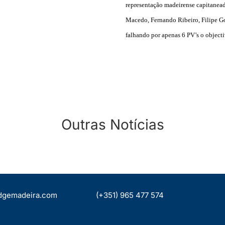
representação madeirense capitane
Macedo, Fernando Ribeiro, Filipe G
falhando por apenas 6 PV’s o object
Outras Notícias
CAMPEONATO REGIONAL PARES
POR IMPS 2022 – 05.NOV
dgemadeira.com
(+351) 965 477 574