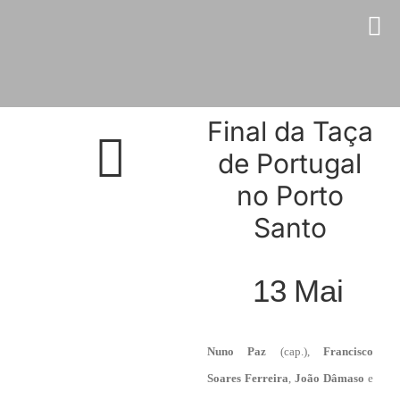
Skip
to
content
Final da Taça
de Portugal
no Porto
Santo
13
Mai
Nuno Paz
(cap.),
Francisco
Soares Ferreira
,
João Dâmaso
e